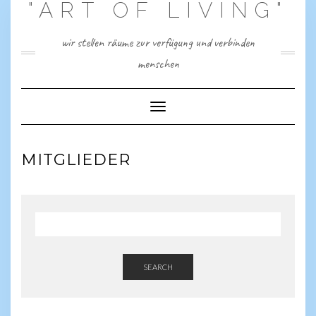
"ART OF LIVING"
Skip
to
content
wir stellen räume zur verfügung und verbinden
menschen
Toggle Navigation
MITGLIEDER
SEARCH